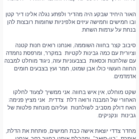
האור היחיד שבקע היה מהדיר ולפתע נגלה אלינו דיר קטן
ובו חמישים וחמישה עיזים אלפיניות שחומות רובצות להן
בנחת על ערמות השחת.
סיבוב קצר בחווה השוממה, ואנחנו רואים חנות קטנה
וציורית עם כמה גבינות לקטיות במקרר, ומרפסת נחמדה
עם שולחנות וכסאות בצבעוניות עזה, ניגוד מוחלט למבנה
החווה העשוי כולו אבן שמוט, חמר ועץ בצבעים חומים
אדמדמים.
שקט מוחלט, אין איש בחווה. אני ממשיך לצעוד לחלקו
האחורי של המבנה ורואה דלת צדדית. אני מציץ פנימה:
האח דולק מסביב לשולחנות ועליהם מונחות פלטות של
גבינות ונקניקים.
מחדר צדדי יוצאת אישה כבת חמישים, פותחת את הדלת,
אומרת “בון-סוּאר” ומקבלת אותנו בחיוך רחב. אנחנו