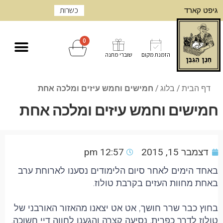
כשרות
גיפט קארד
0
הזמנת מקום
שוברי מתנה
דף הבית
/
בלוג
/
חמישים וחמש עיזים ומלכה אחת
חמישים וחמש עיזים ומלכה אחת
דצמבר 15, 2015
12:57 pm
באחד הימים לאחר סיום הלימודים נסענו לארוחת ערב
באחת מחוות העזים בקרבת טולוז.
בחוץ כבר שרר חושך, אט אט יצאנו מהאזור האורבני של
טולוז לדרך כפרית. נסיעה קצרה והגענו לחווה דיי חשוכה.