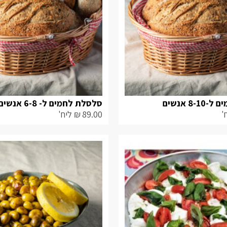
8- אנשים
סלסלת לחמים ל- 6-8 אנשים
'
89.00
₪
ליח'