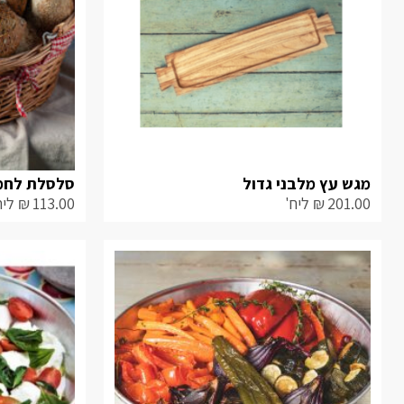
מגש עץ מלבני גדול
סלסלת לחמים ל-10
201.00
₪
ליח'
113.00
₪
ליח