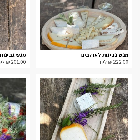
מגש גבינות לאוהבים
222.00
₪
ליח'
201.00
₪
ליח