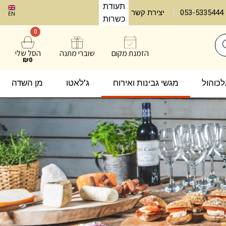
תעודת
053-5335444
יצירת קשר
EN
כשרות
0
הזמנת מקום
שוברי מתנה
הסל שלי
₪0
אלכוהול
מגשי גבינות ואירוח
ג’לאטו
מן השדה