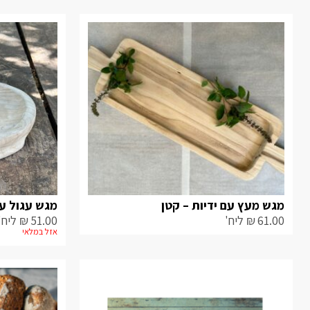
מגש מעץ עם ידיות – קטן
מגש עגול עם
61.00
₪
ליח'
51.00
₪
ליח'
אזל במלאי