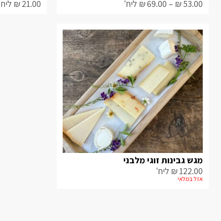
53.00
₪
–
69.00
₪
ליח'
21.00
₪
ליח'
מגש גבינות זוגי מלבני
122.00
₪
ליח'
אזל במלאי