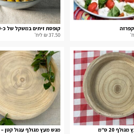
קפרזה
קופסת זיתים במשקל של כ-500 ג’
'
37.50
₪
ליח'
ולף 20 ס”מ
מגש מעץ מגולף עגול קטן – 30 ס”מ