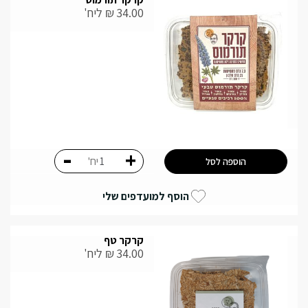
34.00
₪
ליח'
-
+
יח'
הוספה לסל
הוסף למועדפים שלי
קרקר טף
34.00
₪
ליח'