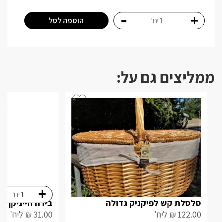
-
+
הוספה לסל
יח'
ממליצים גם על:
-
+
יח'
סלסלת קש לפיקניק גדולה
בירה הייניקן
122.00
₪
ליח'
31.00
₪
ליח'