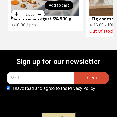
Add to cart
-
+
pcs
Sheep’s Milk Yogurt 5% 500 g
₪
16.00
/ pcs
₪
16.00
/ 100 
Out Of stock
Sign up for our newsletter
SEND
I have read and agree to the
Privacy Policy