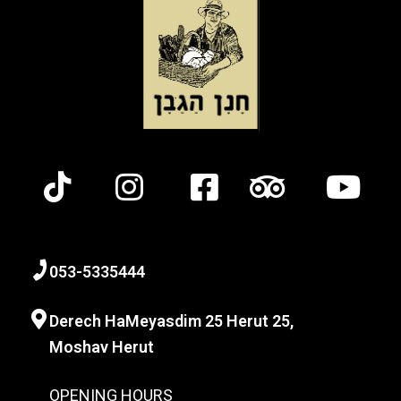
0
53-
5335444
Derech HaMeyasdim 25 Herut
25,
Moshav Herut
OPENING HOURS