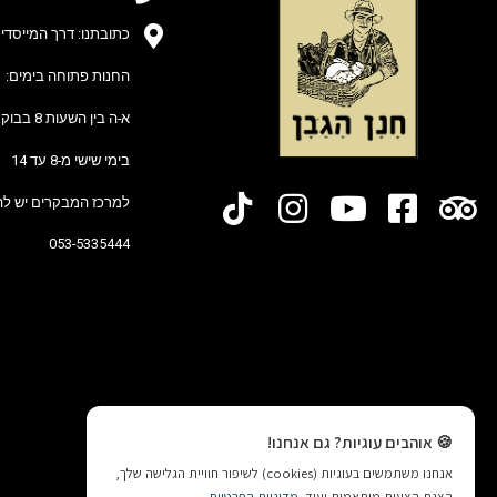
כתובתנו: דרך המייסדים 25 מושב חרות (גוש תל-מ
החנות פתוחה בימים:
א-ה בין השעות 8 בבוקר ל-15 בצהריים
בימי שישי מ-8 עד 14
למרכז המבקרים יש לה
053-5335444
🍪 אוהבים עוגיות? גם אנחנו!
אנחנו משתמשים בעוגיות (cookies) לשיפור חוויית הגלישה שלך,
הצגת הצעות מותאמות ועוד.
מדיניות הפרטיות