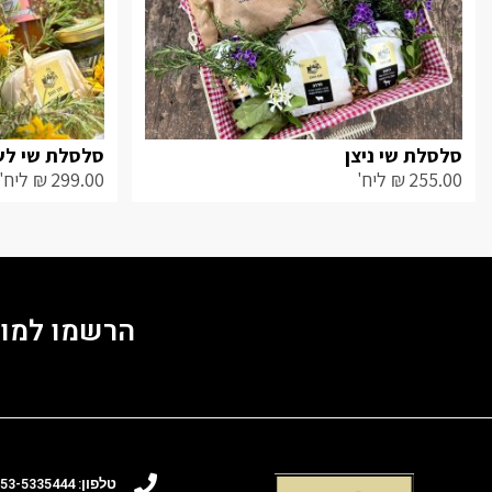
סלסלת שי ניצן
סלסלת שי לש
255.00
₪
ליח'
299.00
₪
ליח'
הרשמו למוע
טלפון:
5335444
53-