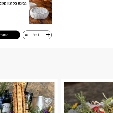
גבינה בסגנון קמ
-
+
הוספה
יח'