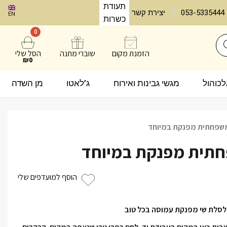
תעודת
053-5335444
יצירת קשר
EN
כשרות
0
הזמנת מקום
שוברי מתנה
הסל שלי
₪0
אלכוהול
מגשי גבינות ואירוח
ג’לאטו
מן השדה
שפחתית מפנקת במיוחד
תית מפנקת במיוחד
הוסף למועדפים שלי
סלת שי מפנקת עמוסה בכל טוב