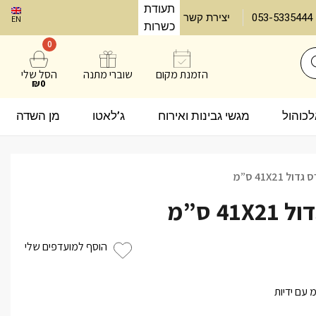
תעודת
053-5335444
יצירת קשר
EN
כשרות
0
הזמנת מקום
שוברי מתנה
הסל שלי
₪0
אלכוהול
מגשי גבינות ואירוח
ג’לאטו
מן השדה
 41X21 ס”מ
4 ס”מ
הוסף למועדפים שלי