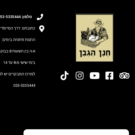
טלפון:
5335444
53-
כתובתנו: דרך המייסדים 25 מושב חרות (גוש תל-מ
החנות פתוחה בימים:
א-ה בין השעות 8 בבוקר ל-15 בצהריים
בימי שישי מ-8 עד 14
למרכז המבקרים יש לה
053-5335444