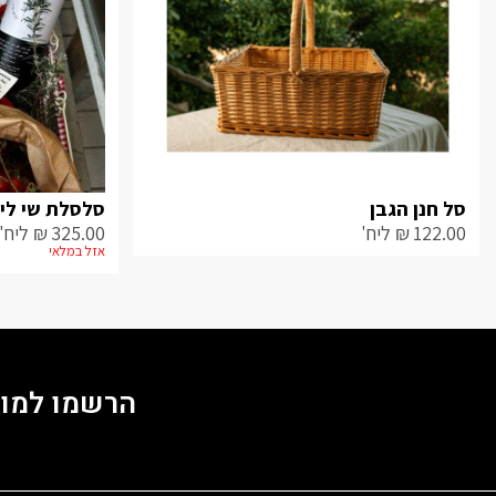
סל חנן הגבן
סלסלת שי לין
122.00
₪
ליח'
325.00
₪
ליח'
אזל במלאי
הרשמו למוע