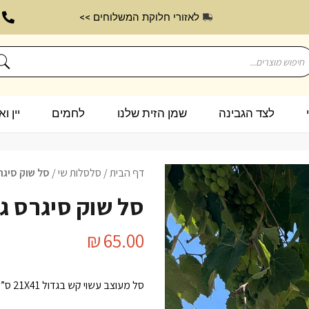
לאזורי חלוקת המשלוחים >>
לצד הגבינה
שמן הזית שלנו
לחמים
יין ו
דף הבית
/
סלסלות שי
/
סל שוק סיגרס גדול
סל שוק סיגרס גדול 1X21
₪
65.00
סל מעוצב עשוי קש בגדול 21X41 ס”מ עם ידיות