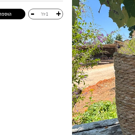
-
+
הוספה
יח'