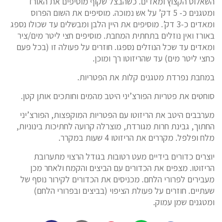
השאלוט הקצוץ ומאדים. כשהבצל שקוף מוסיפים את האורז
ומטגנים כ- 5 דק’ על אש נמוכה. מוסיפים את השום הפרוס
ומאדים כ-3 דק’. מוסיפים את היין הלבן ומבשלים עד שכולו נספג
באורז ואין נוזלים בתחתית המחבת. מוסיפים חצי ליטר מים/ציר
ומאדים עד שכל הנוזלים נספגו. חוזרים על פעולה זו (בכל פעם
כחצי ליטר מים) עד שהריזוטו רך ומוכן.
במחבת נפרדת מטגנים קלות את הפטריות.
סוחטים את פטריות הפורצ’יני היטב מהמים וחותכים אותן קטן.
מערבבים היטב את הריזוטו עם הפטריות המוקפצות, הפורצ’יני
החתוך, גבינת חרות מגורדת, מוצרלה קרועה לחתיכות בינוניות,
מלח ופלפל. מקררים את הריזוטו 4 שעות במקרר.
יוצרים כדורים בידיים מעט רטובות בגודל הרצוי מתערובת
הריזוטו. מצפים את הכדורים עם הביצים והקמח ולאחר מכן
מעבירים לפרורי הלחם. מכניסים את הכדורים לקירור נוסף של
שעתיים. חוזרים על פעולת הציפוי (בביצים ובפרורי הלחם)
ומטגנים שמן עמוק.