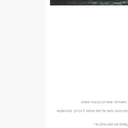
ה כשעתיים. שומרים בצנצנת אטומה.
מכינים ברוסקטות- חותכים כל פרוסה של לחם מחמצת לשניים. מזלפים מעט שמן זית ואופים בתנור בחום של 190 מעלות ל-10 דק’ (הברוסקטה
שטים עם מעט טימין טרי.