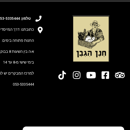
טלפון:
5335444
53-
כתובתנו: דרך המייסדים 25 מושב חרות (גוש תל-מ
החנות פתוחה בימים:
א-ה בין השעות 8 בבוקר ל-15 בצהריים
בימי שישי מ-8 עד 14
למרכז המבקרים יש לה
053-5335444