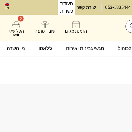
תעודת
053-5335444
יצירת קשר
EN
כשרות
0
הזמנת מקום
שוברי מתנה
הסל שלי
₪0
אלכוהול
מגשי גבינות ואירוח
ג’לאטו
מן השדה